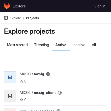
Skip to content
Explore
Sign in
GitLab
Explore
Projects
Explore projects
Most starred
Trending
Active
Inactive
All
MXSIG /
mxsig
M
0
MXSIG /
mxsig_client
M
0