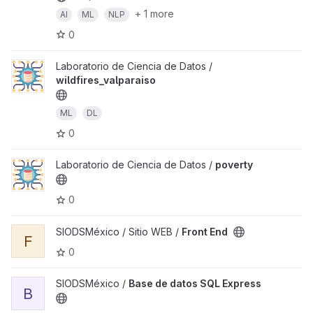
+ 1 more
AI
ML
NLP
0
Laboratorio de Ciencia de Datos /
wildfires_valparaiso
ML
DL
0
Laboratorio de Ciencia de Datos /
poverty
0
SIODSMéxico / Sitio WEB /
Front End
F
0
SIODSMéxico /
Base de datos SQL Express
B