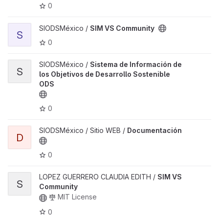
0
SIODSMéxico /
SIM VS Community
S
0
SIODSMéxico /
Sistema de Información de
S
los Objetivos de Desarrollo Sostenible
ODS
0
SIODSMéxico / Sitio WEB /
Documentación
D
0
LOPEZ GUERRERO CLAUDIA EDITH /
SIM VS
S
Community
MIT License
0